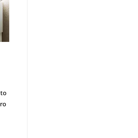
tto
ero