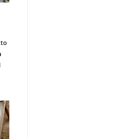
tto
a
l