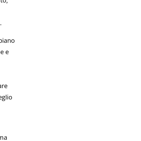
to,
.
 piano
he e
are
glio
 ma