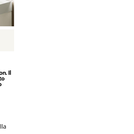
n. Il
to
o
lla