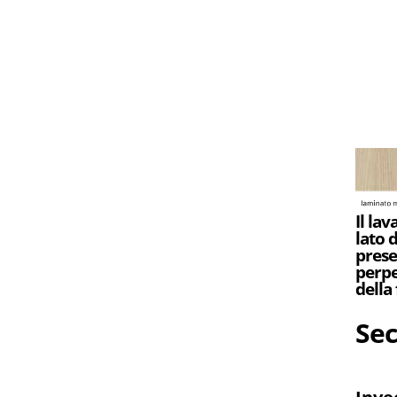
Il la
lato 
prese
perpe
della
Sec