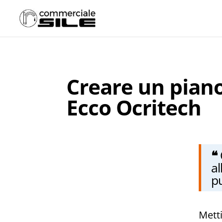
Creare un pian
Ecco Ocritech
❝
al
pu
Metti