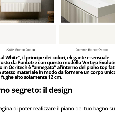
tal White”, il principe dei colori, elegante e sensuale
osto da Puntotre con questo modello Vertigo Evolutio
lo in Ocritech è “annegato” al’interno del piano top fat
o stesso materiale in modo da formare un corpo unic
 fughe alto solamente 12 cm.
mo segreto: il design
ina di poter realizzare il piano del tuo bagno su