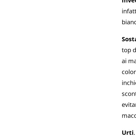
Inve
infat
bianc
Sost
top d
ai ma
color
inch
scon
evita
macc
Urti