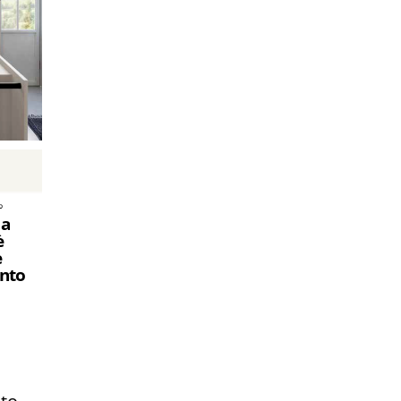
 a
è
e
ento