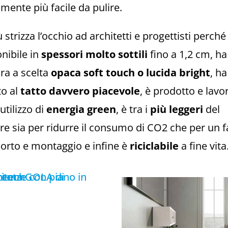
mente più facile da pulire.
ù strizza l’occhio ad architetti e progettisti perché
nibile in
spessori molto sottili
fino a 1,2 cm, h
ura a scelta
opaca soft touch o lucida bright
, h
to al
tatto davvero piacevole
, è prodotto e lavo
’utilizzo di
energia green
, è tra i
più leggeri
del
re sia per ridurre il consumo di CO2 che per un f
orto e montaggio e infine è
riciclabile
a fine vita