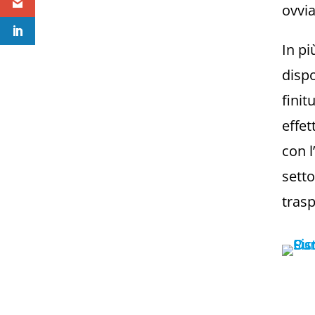
ovvia
In pi
dispo
finit
effet
con l
setto
trasp