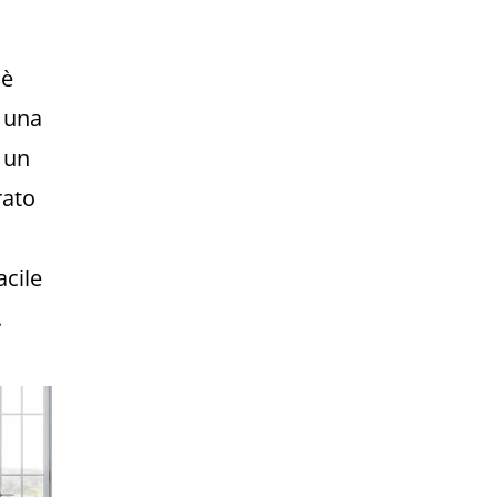
 è
a una
a un
rato
acile
.