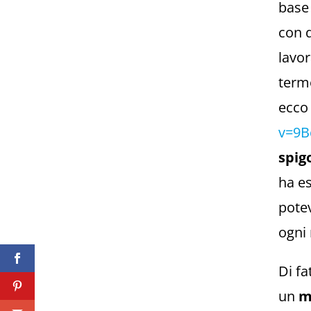
base 
con q
lavo
termo
ecco
v=9B
spig
ha es
potev
ogni 
Di fa
un
m