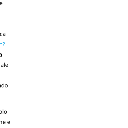
e
ica
h?
a
uale
ndo
olo
rme e