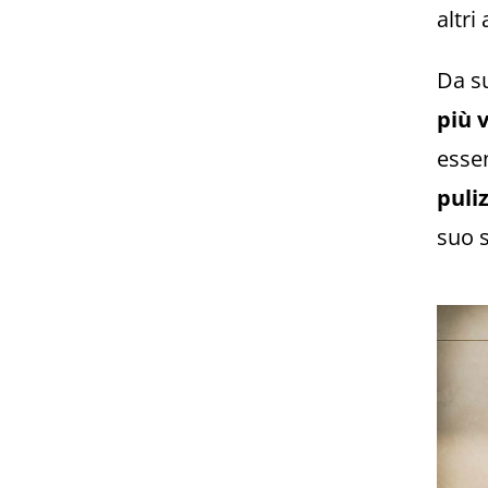
altri
Da su
più 
essen
puliz
suo 