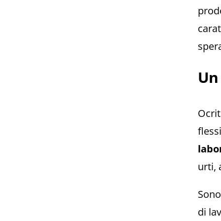
prodo
cara
spera
Un 
Ocrit
fless
labo
urti,
Sono 
di la