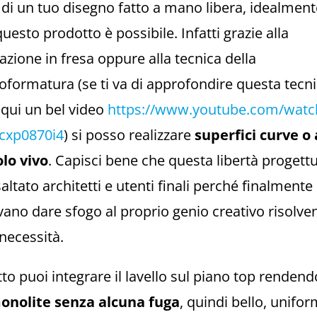
di un tuo disegno fatto a mano libera, idealment
uesto prodotto è possibile. Infatti grazie alla
razione in fresa oppure
alla tecnica della
formatura (se ti va di approfondire questa tecn
 qui un bel video
https://www.youtube.com/watc
cxp0870i4
) si posso realizzare
superfici curve o 
olo vivo
. Capisci bene che questa libertà progett
altato architetti e utenti finali perché finalmente
ano dare sfogo al proprio genio creativo risolve
necessità.
tto puoi integrare il lavello sul piano top rendend
onolite senza alcuna fuga
, quindi bello, unifo