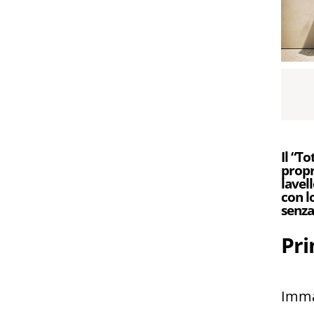
Il “To
propr
lavel
con l
senza
Pri
Immag