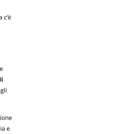
 c’è
 e
di
gli
zione
ia e