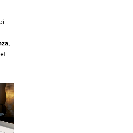
di
nza,
el