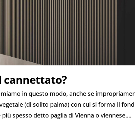
el cannettato?
amiamo in questo modo, anche se impropriamen
ra vegetale (di solito palma) con cui si forma il fon
ne più spesso detto paglia di Vienna o viennese....