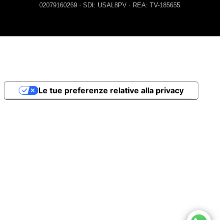
02079160269 · SDI: USAL8PV · REA: TV-185655
Le tue preferenze relative alla privacy