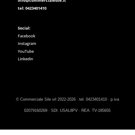
info@commercialesile.it
tel: 0423401410
Social:
Facebook
Instagram
YouTube
Linkedin
© Commerciale Sile srl 2022-2026 · tel. 0423401410 · p.iva
02079160269 · SDI: USAL8PV · REA: TV-185655