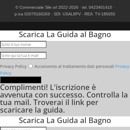
© Commerciale Sile srl 2022-2026 · tel. 0423401410 ·
p.iva 02079160269 · SDI: USAL8PV · REA: TV-185655
Scarica La Guida al Bagno
Privacy Policy
Acconsento al trattamento dati personali
Privacy
Policy
ISCRIVIMI E SCARICA!
Complimenti! L'iscrizione è
avvenuta con successo. Controlla la
tua mail. Troverai il link per
scaricare la guida.
Scarica La Guida al Bagno