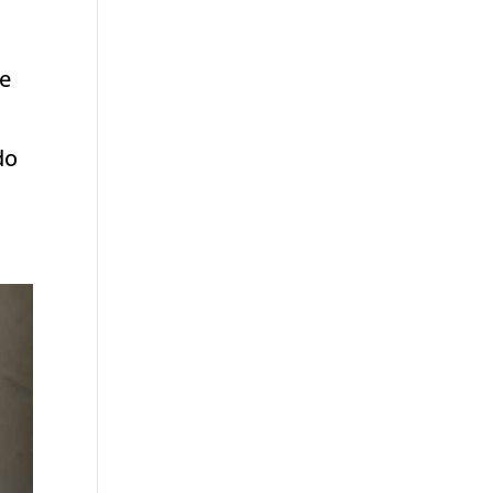
le
do