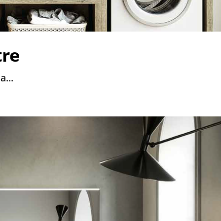
tre
a...