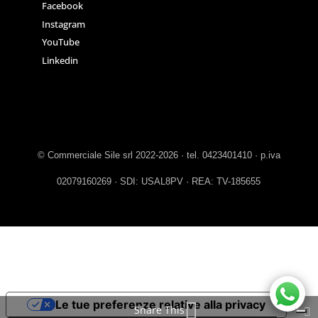
Facebook
Instagram
YouTube
Linkedin
© Commerciale Sile srl 2022-2026 · tel. 0423401410 · p.iva
02079160269 · SDI: USAL8PV · REA: TV-185655
Le tue preferenze relative alla privacy
Share This